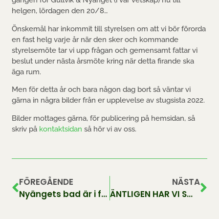
gången för Gullvik & Nyänget (i vår vetskap) nu till
helgen, lördagen den 20/8…
Önskemål har inkommit till styrelsen om att vi bör förorda
en fast helg varje år när den sker och kommande
styrelsemöte tar vi upp frågan och gemensamt fattar vi
beslut under nästa årsmöte kring när detta firande ska
äga rum.
Men för detta år och bara någon dag bort så väntar vi
gärna in några bilder från er upplevelse av stugsista 2022.
Bilder mottages gärna, för publicering på hemsidan, så
skriv på
kontaktsidan
så hör vi av oss.
FÖREGÅENDE
NÄSTA
Nyängets bad är i full drift.
ÄNTLIGEN HAR VI SWISH! (1231647239)