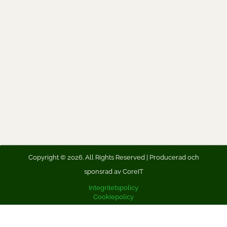
Copyright © 2026. All Rights Reserved | Producerad och
sponsrad av CoreIT
Integritetspolicy
Cookiepolicy
Dela hemsidan på Facebook