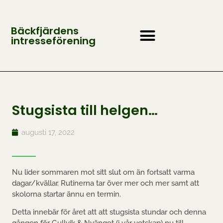
Bäckfjärdens
intresseförening
OM FÖRENINGEN
KONTAKTA OSS
BLI MEDLEM?
Stugsista till helgen…
augusti 17, 2022
Nu lider sommaren mot sitt slut om än fortsatt varma
dagar/kvällar. Rutinerna tar över mer och mer samt att
skolorna startar ännu en termin.
Detta innebär för året att att stugsista stundar och denna