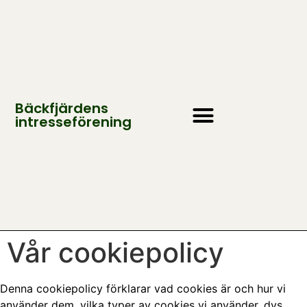
Bäckfjärdens
intresseförening
OM FÖRENINGEN
KONTAKTA OSS
BLI MEDLEM?
Vår cookiepolicy
Denna cookiepolicy förklarar vad cookies är och hur vi
använder dem, vilka typer av cookies vi använder, dvs.