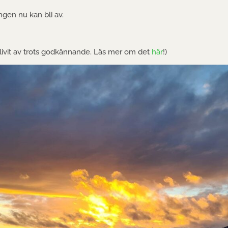
ngen nu kan bli av.
 blivit av trots godkännande. Läs mer om det
här
!)