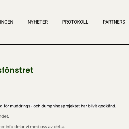
INGEN
NYHETER
PROTOKOLL
PARTNERS
sfönstret
ng för muddrings- och dumpningsprojektet har blivit godkänd.
ndet.
er info delar vi med oss av detta.